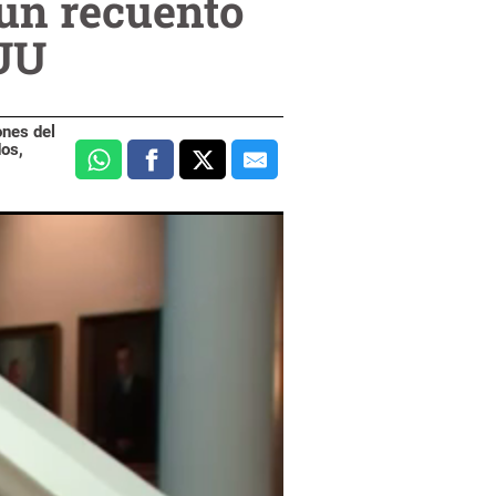
 un recuento
EUU
ones del
dos,