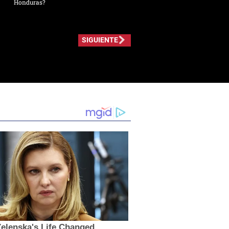
Honduras?
SIGUIENTE
elenska's Life Changed