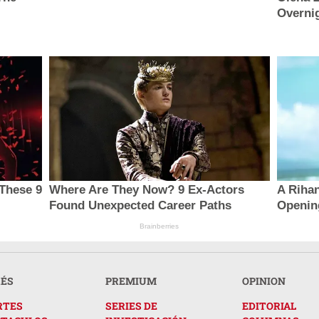
Overni
These 9
Where Are They Now? 9 Ex-Actors
A Riha
Found Unexpected Career Paths
Openin
Brainberries
RÉS
PREMIUM
OPINION
RTES
SERIES DE
EDITORIAL