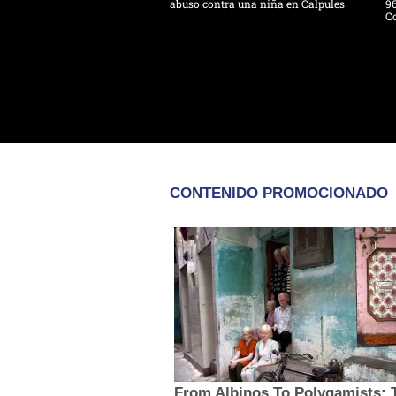
abuso contra una niña en Calpules
96
Co
CONTENIDO PROMOCIONADO
From Albinos To Polygamists: 