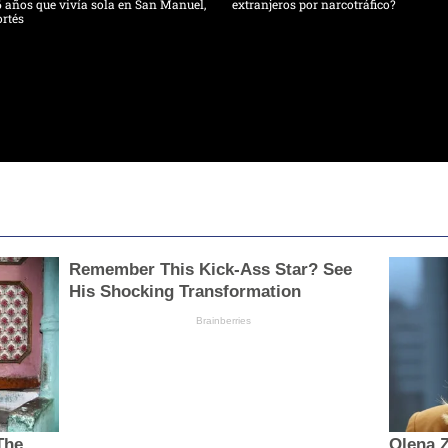
 años que vivía sola en San Manuel,
extranjeros por narcotráfico?
rtés
Remember This Kick-Ass Star? See
His Shocking Transformation
Brainberries
The
Olena Z