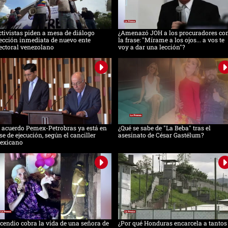
tivistas piden a mesa de diálogo
¿Amenazó JOH a los procuradores co
ección inmediata de nuevo ente
la frase: "Mírame a los ojos... a vos te
ectoral venezolano
voy a dar una lección"?
 acuerdo Pemex-Petrobras ya está en
¿Qué se sabe de "La Beba" tras el
se de ejecución, según el canciller
asesinato de César Gastélum?
exicano
cendio cobra la vida de una señora de
¿Por qué Honduras encarcela a tantos