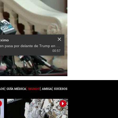
óximo
Biden pasa por delante de Trump en Georgia, aunque recuento de votos continúa
00:57
LOS
GUÍA MÉDICA
MUNDO
AMIGA
SUCESOS