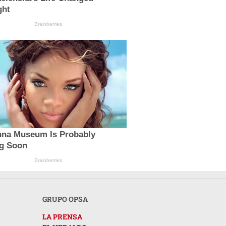
ght
Brainberries
nna Museum Is Probably
g Soon
Brainberries
GRUPO OPSA
LA PRENSA