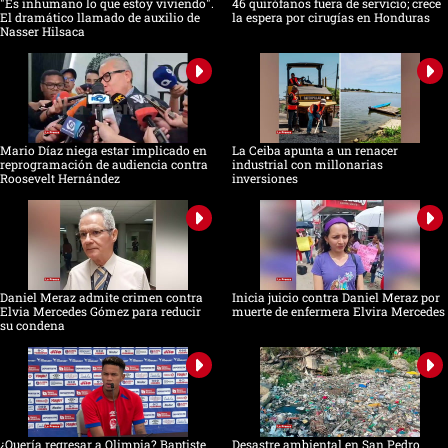
"Es inhumano lo que estoy viviendo".
46 quirófanos fuera de servicio; crece
El dramático llamado de auxilio de
la espera por cirugías en Honduras
Nasser Hilsaca
Mario Díaz niega estar implicado en
La Ceiba apunta a un renacer
reprogramación de audiencia contra
industrial con millonarias
Roosevelt Hernández
inversiones
Daniel Meraz admite crimen contra
Inicia juicio contra Daniel Meraz por
Elvia Mercedes Gómez para reducir
muerte de enfermera Elvira Mercedes
su condena
¿Quería regresar a Olimpia? Baptiste
Desastre ambiental en San Pedro