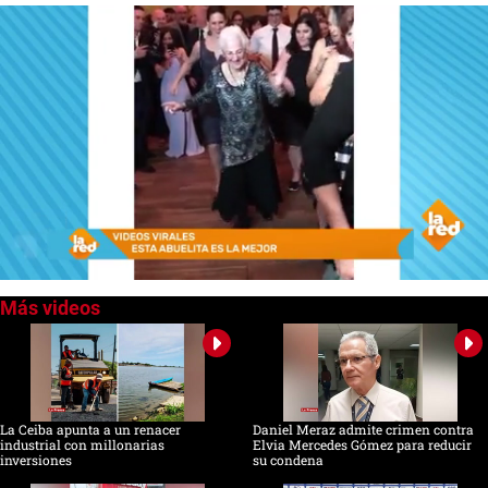
0
seconds
of
4
minutes,
15
seconds
La Ceiba apunta a un renacer
Daniel Meraz admite crimen contra
industrial con millonarias
Elvia Mercedes Gómez para reducir
inversiones
su condena