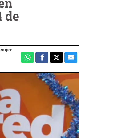
 en
4 de
iempre