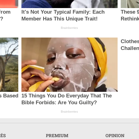
From
It's Not Your Typical Family: Each
These 9
e?
Member Has This Unique Trait!
Rethink
Brainberries
Clothe
Challen
s Based
15 Things You Do Everyday That The
Bible Forbids: Are You Guilty?
Brainberries
RÉS
PREMIUM
OPINION