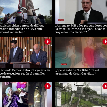
tivistas piden a mesa de diálogo
¿Amenazó JOH a los procuradores co
ección inmediata de nuevo ente
la frase: "Mírame a los ojos... a vos te
ectoral venezolano
voy a dar una lección"?
 acuerdo Pemex-Petrobras ya está en
¿Qué se sabe de "La Beba" tras el
se de ejecución, según el canciller
asesinato de César Gastélum?
exicano