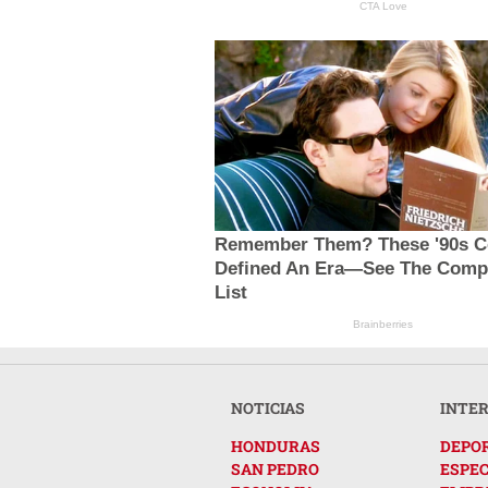
CTA Love
Remember Them? These '90s C
Defined An Era—See The Comp
List
Brainberries
NOTICIAS
INTE
HONDURAS
DEPO
SAN PEDRO
ESPE