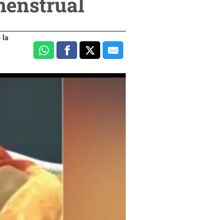
menstrual
 la