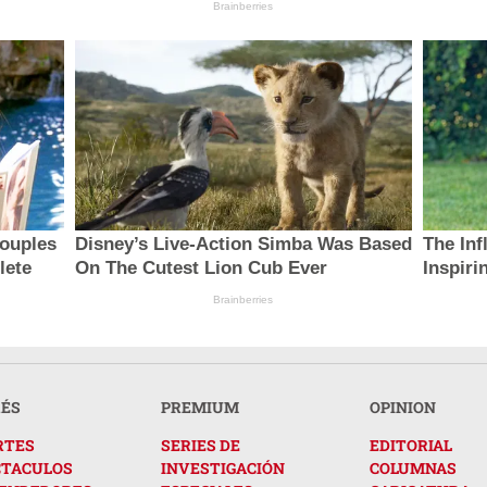
Brainberries
ouples
Disney’s Live-Action Simba Was Based
The Inf
lete
On The Cutest Lion Cub Ever
Inspir
Brainberries
RÉS
PREMIUM
OPINION
RTES
SERIES DE
EDITORIAL
CTACULOS
INVESTIGACIÓN
COLUMNAS