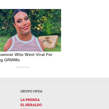
luencer Who Went Viral For
ing GRWMs
Brainberries
GRUPO OPSA
LA PRENSA
EL HERALDO