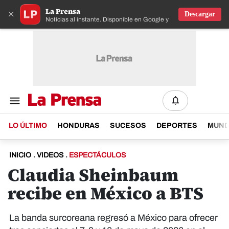
La Prensa
×
Descargar
Noticias al instante. Disponible en Google y IOS
LO ÚLTIMO
HONDURAS
SUCESOS
DEPORTES
MUN
INICIO
.
VIDEOS
.
ESPECTÁCULOS
Claudia Sheinbaum
recibe en México a BTS
La banda surcoreana regresó a México para ofrecer