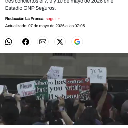
tres conciertos el 7, 9 y 10 de mayo de 2026 en el
Estadio GNP Seguros.
Redacción La Prensa
seguir +
Actualizado: 07 de mayo de 2026 a las 07:05
0