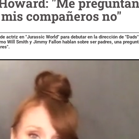
 Howard: "Me preguntan
 mis compañeros no"
e actriz en "Jurassic World" para debutar en la dirección de "Dads"
mo Will Smith y Jimmy Fallon hablan sobre ser padres, una pregun
res".