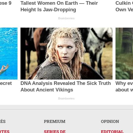
ese 9
Tallest Women On Earth — Their
Culkin
Height Is Jaw-Dropping
Own Ve
Brainberries
secret
DNA Analysis Revealed The Sick Truth
Why ev
About Ancient Vikings
about 
Brainberries
RÉS
PREMIUM
OPINION
RTES
SERIES DE
EDITORIAL