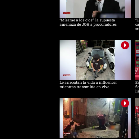
“Mírame a los ojos”: la supuesta
“L
amenaza de JOH a procuradores
ca
s
Le arrebatan la vida a influencer
Es
mientras transmitía en vivo
fi
li