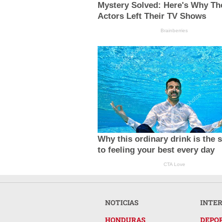
Mystery Solved: Here's Why Th
Actors Left Their TV Shows
Brainberries
Why this ordinary drink is the 
to feeling your best every day
CTA Love
NOTICIAS
INTE
HONDURAS
DEPO