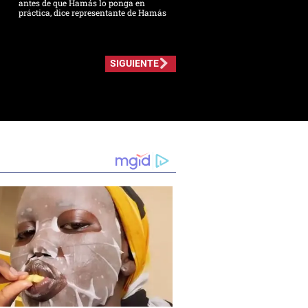
antes de que Hamás lo ponga en
práctica, dice representante de Hamás
SIGUIENTE