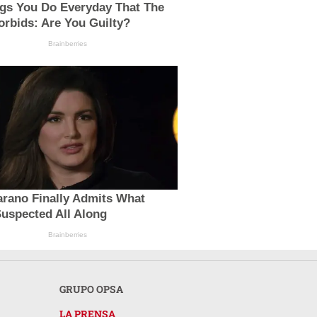
ngs You Do Everyday That The
orbids: Are You Guilty?
Brainberries
arano Finally Admits What
uspected All Along
Brainberries
GRUPO OPSA
LA PRENSA