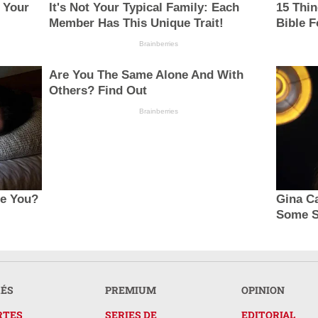
 Your
It's Not Your Typical Family: Each
15 Thi
Member Has This Unique Trait!
Bible F
Brainberries
Are You The Same Alone And With
Others? Find Out
Brainberries
ce You?
Gina C
Some S
RÉS
PREMIUM
OPINION
RTES
SERIES DE
EDITORIAL