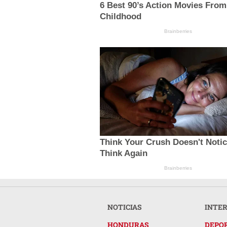
6 Best 90’s Action Movies From
Childhood
Brainberries
Think Your Crush Doesn't Noti
Think Again
Brainberries
NOTICIAS
INTE
HONDURAS
DEPO