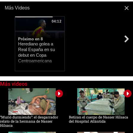
Más Videos
04:12
Próximo en 8
Herediano golea a
Real España en su
debut en Copa
Centroamericana
0
seconds
of
0
seconds
“Murió durmiendo”: el desgarrador
Retiran el cuerpo de Nasser Hilsaca
relato de la hermana de Nasser
del Hospital Atlántida
Hilsaca