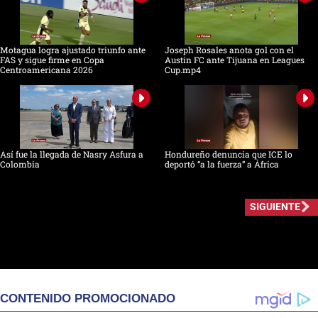
Motagua logra ajustado triunfo ante
Joseph Rosales anota gol con el
FAS y sigue firme en Copa
Austin FC ante Tijuana en Leagues
Centroamericana 2026
Cup.mp4
Así fue la llegada de Nasry Asfura a
Hondureño denuncia que ICE lo
Colombia
deportó “a la fuerza” a África
SIGUIENTE
CONTENIDO PROMOCIONADO