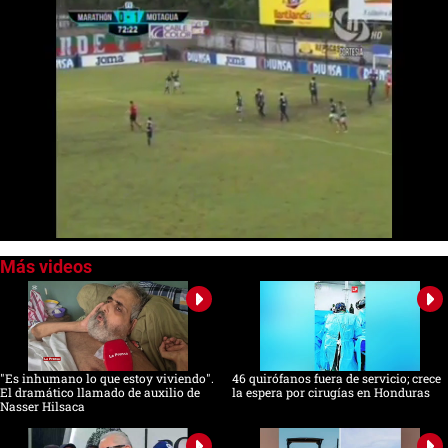
0
of
24
seconds
"Es inhumano lo que estoy viviendo".
46 quirófanos fuera de servicio; crece
El dramático llamado de auxilio de
la espera por cirugías en Honduras
Nasser Hilsaca