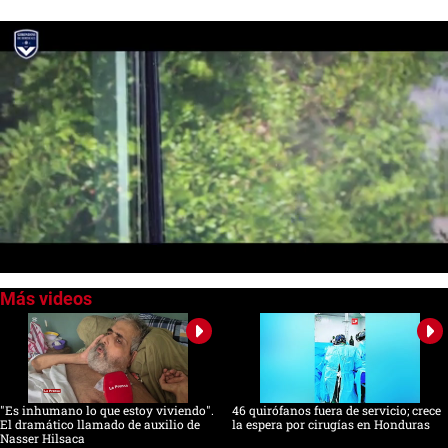
0
seconds
of
0
seconds
"Es inhumano lo que estoy viviendo".
46 quirófanos fuera de servicio; crece
El dramático llamado de auxilio de
la espera por cirugías en Honduras
Nasser Hilsaca