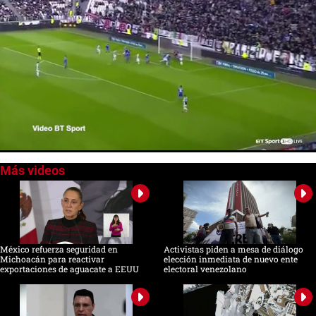
0
of
1
minute,
11
seconds
México refuerza seguridad en
Activistas piden a mesa de diálogo
Michoacán para reactivar
elección inmediata de nuevo ente
exportaciones de aguacate a EEUU
electoral venezolano