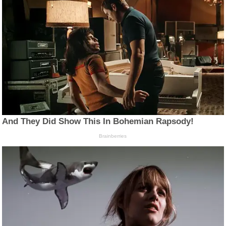
And They Did Show This In Bohemian Rapsody!
Brainberries