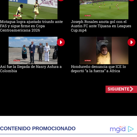
Motagua logra ajustado triunfo ante
Joseph Rosales anota gol con el
FAS y sigue firme en Copa
Austin FC ante Tijuana en Leagues
Centroamericana 2026
Cup.mp4
Así fue la llegada de Nasry Asfura a
Hondureño denuncia que ICE lo
Colombia
deportó “a la fuerza” a África
SIGUIENTE
CONTENIDO PROMOCIONADO