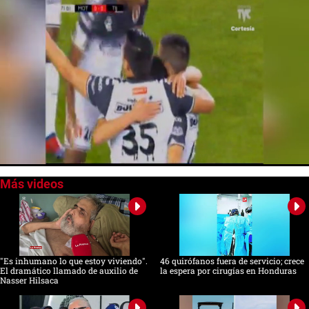
0
seconds
of
0
seconds
"Es inhumano lo que estoy viviendo".
46 quirófanos fuera de servicio; crece
El dramático llamado de auxilio de
la espera por cirugías en Honduras
Nasser Hilsaca