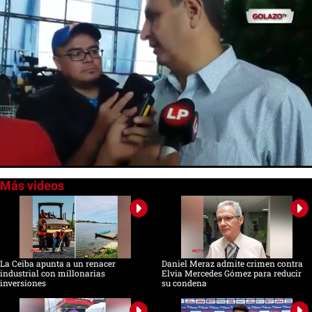
0
seconds
of
0
seconds
La Ceiba apunta a un renacer
Daniel Meraz admite crimen contra
industrial con millonarias
Elvia Mercedes Gómez para reducir
inversiones
su condena