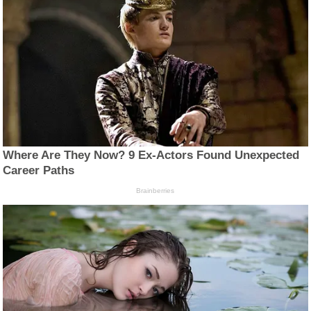
Where Are They Now? 9 Ex-Actors Found Unexpected
Career Paths
Brainberries