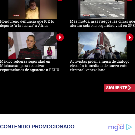
Hondureño denuncia que ICE lo
Más motos, más riesgos las cifras que
deportó “a la fuerza” a África
alertan sobre la seguridad vial en SPS
México refuerza seguridad en
Activistas piden a mesa de diálogo
Michoacán para reactivar
elección inmediata de nuevo ente
exportaciones de aguacate a EEUU
electoral venezolano
SIGUIENTE
CONTENIDO PROMOCIONADO