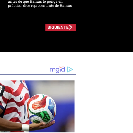
antes de que Hamás lo ponga en
práctica, dice representante de Hamás
SIGUIENTE