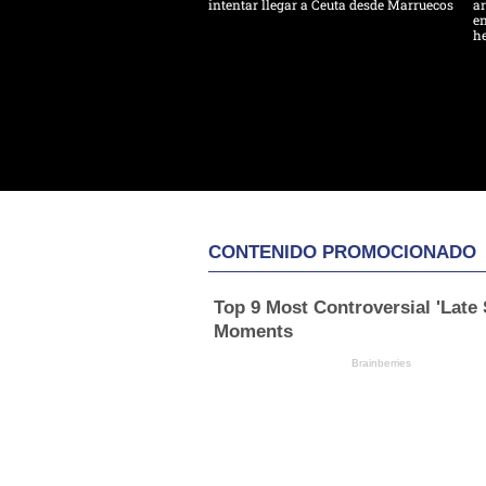
intentar llegar a Ceuta desde Marruecos
ar
en
h
CONTENIDO PROMOCIONADO
Top 9 Most Controversial 'Late
Moments
Brainberries