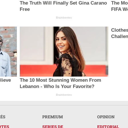
The Truth Will Finally Set Gina Carano
The Mo
Free
FIFA W
Brainberries
Clothe
Challen
lieve
The 10 Most Stunning Women From
Lebanon - Who Is Your Favorite?
Brainberries
RÉS
PREMIUM
OPINION
RTES
SERIES DE
EDITORIAL