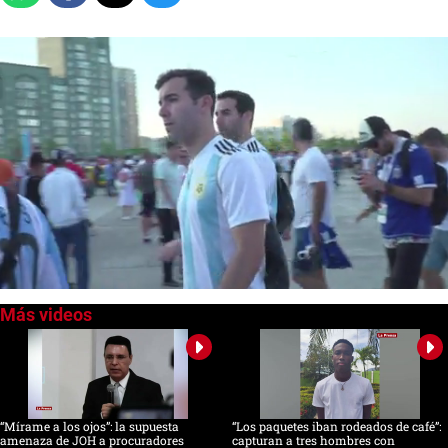
0
of
1
minute,
33
seconds
“Mírame a los ojos”: la supuesta
“Los paquetes iban rodeados de café”:
amenaza de JOH a procuradores
capturan a tres hombres con