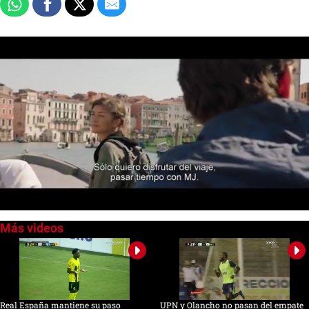
0
seconds
of
0
seconds
Real España mantiene su paso
UPN y Olancho no pasan del empate