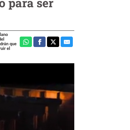
o para ser
lano
del
ndrán que
uir el