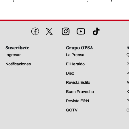
Suscríbete
Grupo OPSA
A
Ingresar
La Prensa
Q
Notificaciones
El Heraldo
P
Diez
P
Revista Estilo
M
Buen Provecho
K
Revista E&N
P
GOTV
C