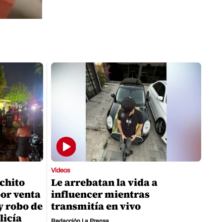
Videos
chito
Le arrebatan la vida a
or venta
influencer mientras
 y robo de
transmitía en vivo
licía
Redacción La Prensa