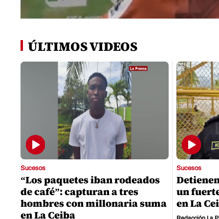
0
seconds
of
ÚLTIMOS VIDEOS
0
seconds
Volume
0%
Sucesos
Sucesos
“Los paquetes iban rodeados
Detienen
de café”: capturan a tres
un fuert
hombres con millonaria suma
en La Ce
en La Ceiba
Redacción La P