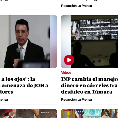
Redacción La Prensa
Videos
 los ojos”: la
INP cambia el manejo
 amenaza de JOH a
dinero en cárceles tra
dores
desfalco en Támara
rensa
Redacción La Prensa