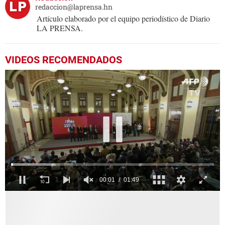
redaccion@laprensa.hn
Artículo elaborado por el equipo periodístico de Diario
LA PRENSA.
VIDEOS RECOMENDADOS
0
seconds
of
1