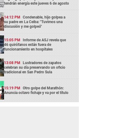
tendrán energía este jueves 6 de agosto
14:12 PM
Condenable, hijo golpea a
su padre en La Ceiba: "Tuvimos una
discusión y me golpeó"
15:05 PM
Informe de ASJ revela que
46 quirófanos están fuera de
funcionamiento en hospitales
13:08 PM
Lustradores de zapatos
celebran su día preservando un oficio
tradicional en San Pedro Sula
15:19 PM
Otro golpe del Marathón:
Anuncia octavo fichaje y va por el título