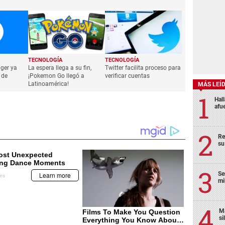
TECNOLOGÍA
TECNOLOGÍA
ger ya
La espera llega a su fin,
Twitter facilita proceso para
 de
¡Pokemon Go llegó a
verificar cuentas
Latinoamérica!
MÁS LEÍ
Hal
afu
Re
su
Se
mi
Ma
si