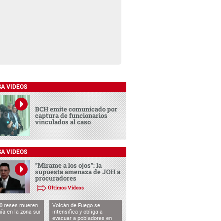
SA VIDEOS
BCH emite comunicado por
captura de funcionarios
vinculados al caso
SA VIDEOS
“Mírame a los ojos”: la
supuesta amenaza de JOH a
procuradores
Últimos Videos
0 reses mueren
Volcán de Fuego se
uía en la zona sur
intensifica y obliga a
evacuar a pobladores en