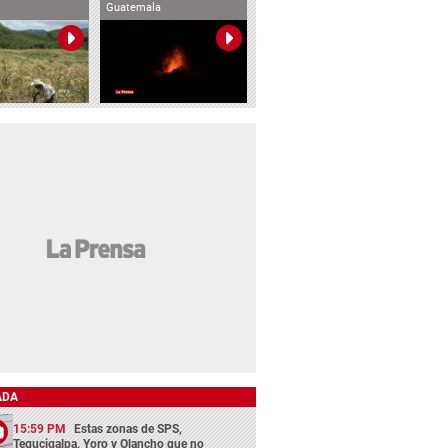
Guatemala
ADA
15:59 PM
Estas zonas de SPS,
Tegucigalpa, Yoro y Olancho que no