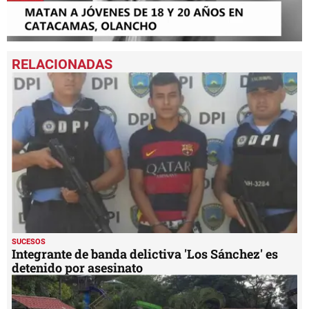
0
seconds
of
56
seconds
SUCESOS
Integrante de banda delictiva 'Los Sánchez' es
detenido por asesinato