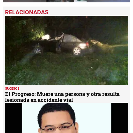
0
seconds
of
1
minute,
29
seconds
SUCESOS
El Progreso: Muere una persona y otra resulta
lesionada en accidente vial