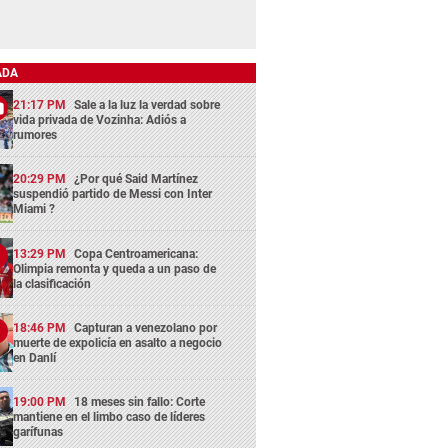
ADA
21:17 PM
Sale a la luz la verdad sobre
vida privada de Vozinha: Adiós a
rumores
20:29 PM
¿Por qué Said Martínez
suspendió partido de Messi con Inter
Miami ?
13:29 PM
Copa Centroamericana:
Olimpia remonta y queda a un paso de
la clasificación
18:46 PM
Capturan a venezolano por
muerte de expolicía en asalto a negocio
en Danlí
19:00 PM
18 meses sin fallo: Corte
mantiene en el limbo caso de líderes
garífunas