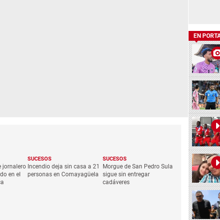
EN PORT
SUCESOS
SUCESOS
 jornalero
Incendio deja sin casa a 21
Morgue de San Pedro Sula
do en el
personas en Comayagüela
sigue sin entregar
ca
cadáveres