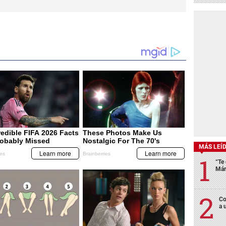
MÁS LEÍ
“Te 
Már
Co
a 