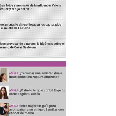
ltran fotos y mensajes de la influencer Valeria
rquez y el hijo del “R1”
velan cuánto dinero llevaban los capturados
 el muelle de La Ceiba
deos provocando a narcos: la hipótesis sobre el
esinato de César Gastélum
¿Terminar una amistad duele
AMIGA
tanto como una ruptura amorosa?
¿Cabello largo o corto? Elige tu
AMIGA
corte según tu cuello
Entre mujeres: guía para
AMIGA
acompañar a su amiga o familiar con
cáncer de mama