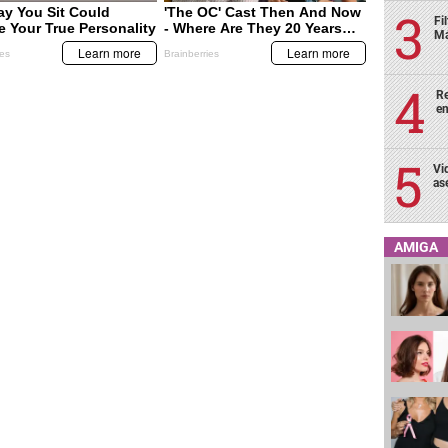
Fi
Má
Re
en
Vi
as
AMIGA