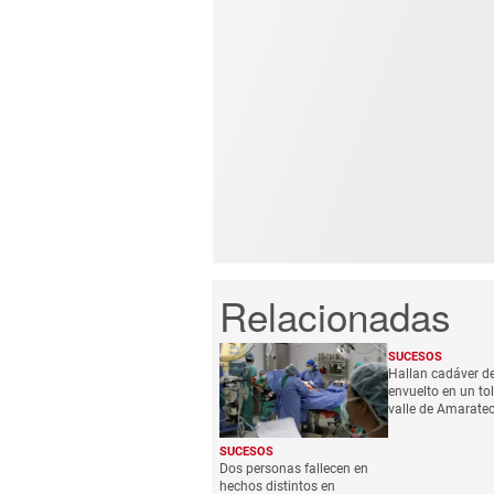
SUCESOS
Hallan cadáver de
envuelto en un tol
valle de Amarate
SUCESOS
Dos personas fallecen en
hechos distintos en