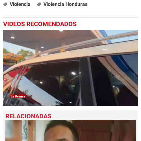
Violencia
Violencia Honduras
VIDEOS RECOMENDADOS
0
seconds
of
35
seconds