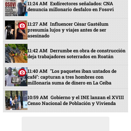
11:24 AM
Exdirectores señalados: CNA
denuncia millonario desfalco en Fosovi
11:27 AM
Influencer César Gastélum
presumía lujos y viajes antes de ser
asesinado
11:42 AM
Derrumbe en obra de construcción
deja trabajadores soterrados en Roatán
11:40 AM
"Los paquetes iban untados de
café": capturan a tres hombres con
millonaria suma de dinero en La Ceiba
10:59 AM
Gobierno y el INE lanzan el XVIII
Censo Nacional de Población y Vivienda