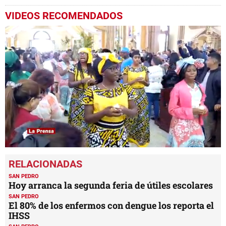
VIDEOS RECOMENDADOS
0
seconds
of
5
SAN PEDRO
minutes,
Hoy arranca la segunda feria de útiles escolares
11
SAN PEDRO
seconds
El 80% de los enfermos con dengue los reporta el
IHSS