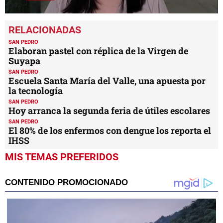
0
seconds
of
2
SAN PEDRO
minutes,
Elaboran pastel con réplica de la Virgen de
58
Suyapa
seconds
SAN PEDRO
Escuela Santa María del Valle, una apuesta por
la tecnología
SAN PEDRO
Hoy arranca la segunda feria de útiles escolares
SAN PEDRO
El 80% de los enfermos con dengue los reporta el
IHSS
MIS TEMAS PREFERIDOS