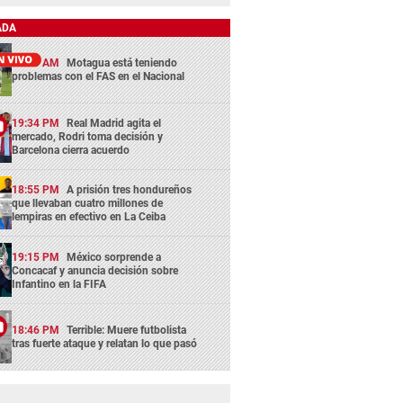
ADA
11:45 AM
Motagua está teniendo
problemas con el FAS en el Nacional
19:34 PM
Real Madrid agita el
mercado, Rodri toma decisión y
Barcelona cierra acuerdo
18:55 PM
A prisión tres hondureños
que llevaban cuatro millones de
lempiras en efectivo en La Ceiba
19:15 PM
México sorprende a
Concacaf y anuncia decisión sobre
Infantino en la FIFA
18:46 PM
Terrible: Muere futbolista
tras fuerte ataque y relatan lo que pasó