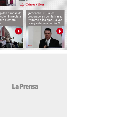
Últimos Videos
 piden a mesa de
¿Amenazó JOH a los
ección inmediata
procuradores con la frase:
nte electoral
"Mírame a los ojos... a vos
o
te voy a dar una lección"?