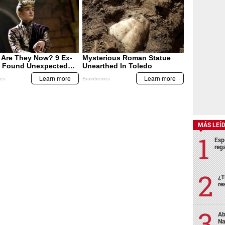
MÁS LEÍ
Esp
rega
¿T
re
Ab
Na