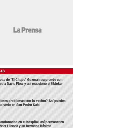
DAS
osa de "El Chapo" Guzmán sorprende con
lo a Davis Flow y así reaccionó el tiktoker
ienes problemas con tu vecino? Así puedes
solverlo en San Pedro Sula
andonados en el hospital, así permanecen
sser Hilsaca y su hermana Básima