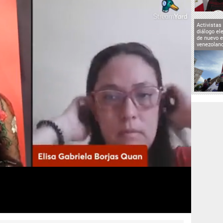
Activistas
diálogo el
de nuevo e
venezolan