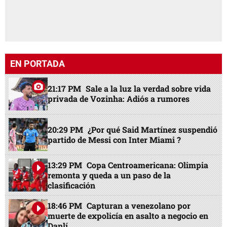
EN PORTADA
21:17 PM
Sale a la luz la verdad sobre vida
privada de Vozinha: Adiós a rumores
20:29 PM
¿Por qué Said Martínez suspendió
partido de Messi con Inter Miami ?
13:29 PM
Copa Centroamericana: Olimpia
remonta y queda a un paso de la
clasificación
18:46 PM
Capturan a venezolano por
muerte de expolicía en asalto a negocio en
Danlí