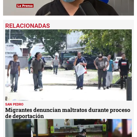
0
seconds
of
4
minutes,
54
seconds
SAN PEDRO
Migrantes denuncian maltratos durante proceso
de deportación