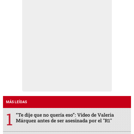
MÁS LEÍDAS
“Te dije que no quería eso”: Video de Valeria
Márquez antes de ser asesinada por el "R1"