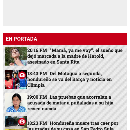
EN PORTADA
20:16 PM
“Mamá, ya me voy”: el sueño que
dejó marcada a la madre de Harold,
asesinado en Santa Rita
18:43 PM
Del Motagua a segunda,
hondureño se va del Barça y noticia en
Olimpia
19:00 PM
Las pruebas que acorralan a
acusada de matar a puñaladas a su hija
recién nacida
18:23 PM
Hondureña muere tras caer por
las gradas de su casa en San Pedro Sula