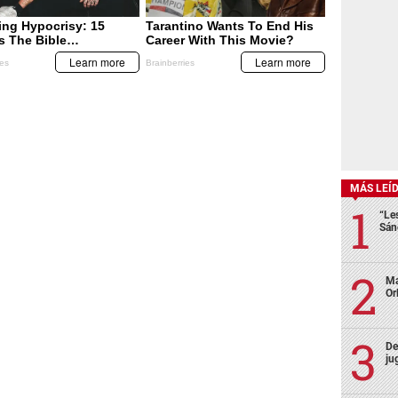
MÁS LEÍ
“Le
Sán
Ma
Or
De
ju