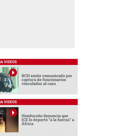
SA VIDEOS
BCH emite comunicado por
captura de funcionarios
vinculados al caso
SA VIDEOS
Hondureño denuncia que
ICE lo deportó “a la fuerza” a
África