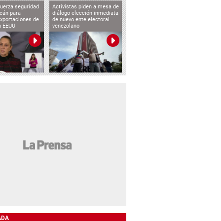
uerza seguridad
Activistas piden a mesa de
cán para
diálogo elección inmediata
exportaciones de
de nuevo ente electoral
a EEUU
venezolano
ADA