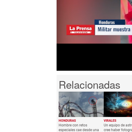
0
seconds
of
2
minutes,
51
seconds
Volume
0%
HONDURAS
VIRALES
Hombre con retos
Un equipo de as
especiales cae desde una
cree haber fotogr