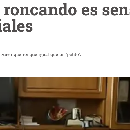
 roncando es sen
iales
guien que ronque igual que un 'patito'.