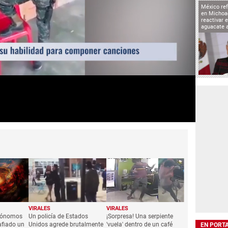
México ref
en Michoa
reactivar 
aguacate 
VIRALES
VIRALES
trónomos
Un policía de Estados
¡Sorpresa! Una serpiente
afiado un
Unidos agrede brutalmente
'vuela' dentro de un café
EN PORT