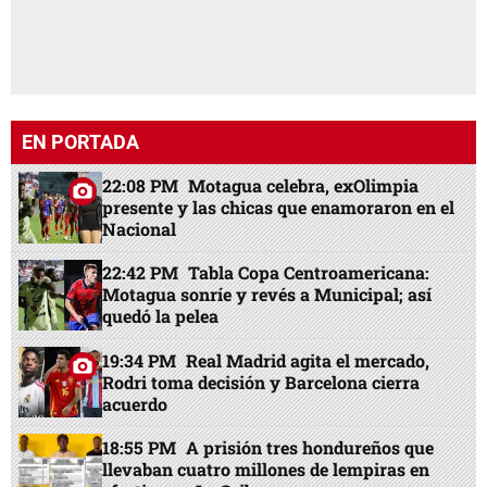
EN PORTADA
22:08 PM
Motagua celebra, exOlimpia
presente y las chicas que enamoraron en el
Nacional
22:42 PM
Tabla Copa Centroamericana:
Motagua sonríe y revés a Municipal; así
quedó la pelea
19:34 PM
Real Madrid agita el mercado,
Rodri toma decisión y Barcelona cierra
acuerdo
18:55 PM
A prisión tres hondureños que
llevaban cuatro millones de lempiras en