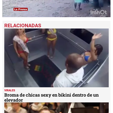
0
seconds
of
1
minute,
12
seconds
VIRALES
Broma de chicas sexy en bikini dentro de un
elevador