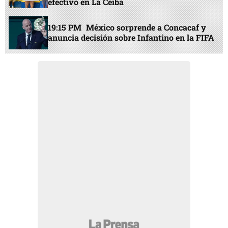
efectivo en La Ceiba
19:15 PM
México sorprende a Concacaf y
anuncia decisión sobre Infantino en la FIFA