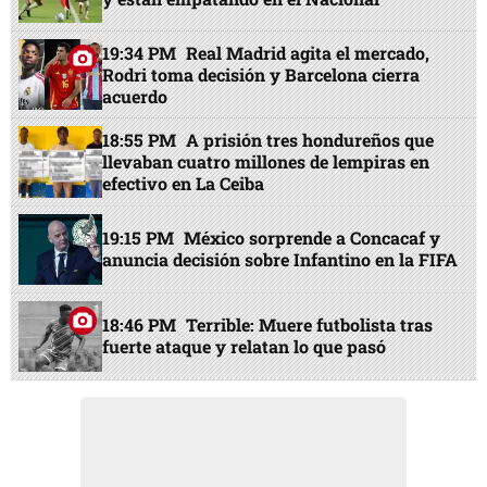
19:34 PM
Real Madrid agita el mercado,
Rodri toma decisión y Barcelona cierra
acuerdo
18:55 PM
A prisión tres hondureños que
llevaban cuatro millones de lempiras en
efectivo en La Ceiba
19:15 PM
México sorprende a Concacaf y
anuncia decisión sobre Infantino en la FIFA
18:46 PM
Terrible: Muere futbolista tras
fuerte ataque y relatan lo que pasó