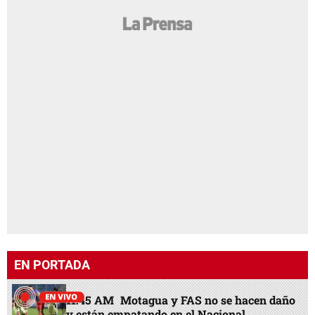
EN PORTADA
11:45 AM
Motagua y FAS no se hacen daño
y están empatando en el Nacional