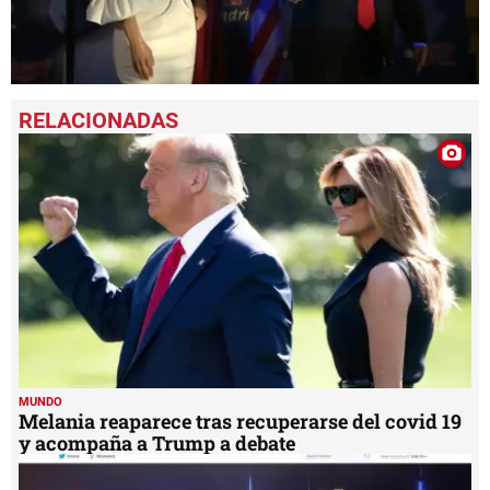
0
seconds
of
1
minute,
21
seconds
MUNDO
Melania reaparece tras recuperarse del covid 19
y acompaña a Trump a debate