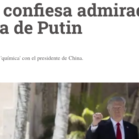
confiesa admira
da de Putin
'química' con el presidente de China.