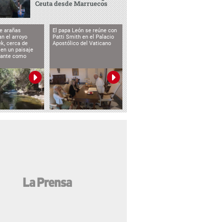
Ceuta desde Marruecos
e arañas
El papa León se reúne con
n el arroyo
Patti Smith en el Palacio
k, cerca de
Apostólico del Vaticano
 en un paisaje
etante como