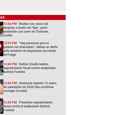
ADA
13:44 PM
Multan con cinco mil
lempiras a dueño de "Spy", perro
arrastrado con carro en Choloma,
Cortés
13:53 PM
“Hay personas que no
quieren ser evacuadas”: aldeas en alerta
ante aumento de erupciones de volcán
de Fuego
13:46 PM
Kathia Crivelli celebra
requerimiento fiscal contra exdiputado
Bartolo Fuentes
13:46 PM
Honduras registra 13 casos
de sarampión en 2026 tras confirmar
contagio de bebé
12:45 PM
Presentan requerimiento
fiscal contra el exdiputado Bartolo
Fuentes