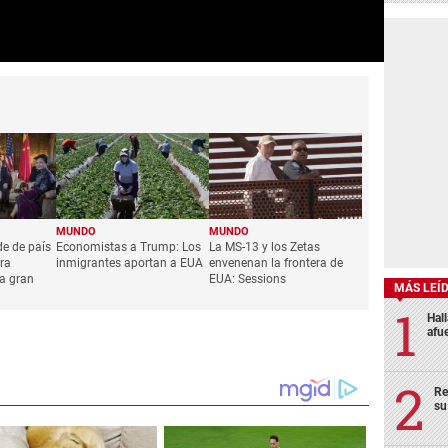
MUNDO
MUNDO
e de país
Economistas a Trump: Los
La MS-13 y los Zetas
era
inmigrantes aportan a EUA
envenenan la frontera de
 a gran
EUA: Sessions
MÁS LEÍ
Hal
afu
Re
su