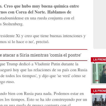
n. Creo que hubo muy buena química entre
rnos con Corea del Norte. Hablamos de
stadounidense en una rueda conjunta con el
s Stoltenberg.
esidente Xi y creo que tiene buenas intenciones y
os si lo hace o no', precisó.
 atacar a Siria mientras 'comía el postre'
LA PREN
 que Trump dedicó a Vladimir Putin durante la
seguró hoy que las relaciones de su país con Rusia
de todos los tiempos', y dijo que 'se verá' cómo se
ogo ruso.
LA PREN
ndo bien con Rusia para nada. Podemos estar en
os los tiempos. Esto se ha ido construyendo por un
mp en una rueda de prensa conjunta con el