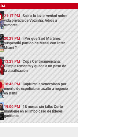
ADA
21:17 PM
Sale a la luz la verdad sobre
vida privada de Vozinha: Adiós a
rumores
20:29 PM
¿Por qué Said Martínez
suspendió partido de Messi con Inter
Miami ?
13:29 PM
Copa Centroamericana:
Olimpia remonta y queda a un paso de
la clasificación
18:46 PM
Capturan a venezolano por
muerte de expolicía en asalto a negocio
en Danlí
19:00 PM
18 meses sin fallo: Corte
mantiene en el limbo caso de líderes
garífunas