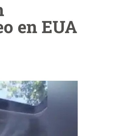
n
teo en EUA