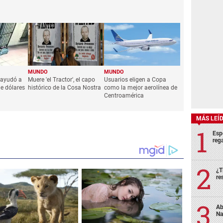
MUNDO
MUNDO
 ayudó a
Muere 'el Tractor', el capo
Usuarios eligen a Copa
de dólares
histórico de la Cosa Nostra
como la mejor aerolínea de
Centroamérica
MÁS LEÍ
Esp
rega
¿T
re
Ab
Na