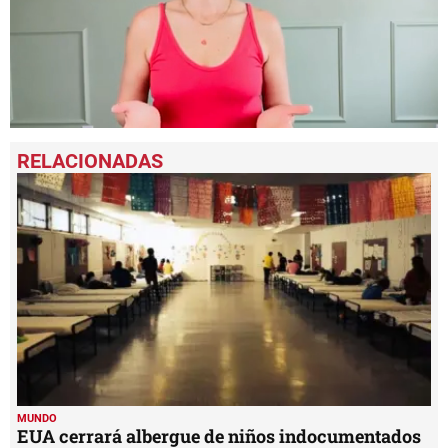
0
seconds
of
3
minutes,
4
seconds
MUNDO
EUA cerrará albergue de niños indocumentados