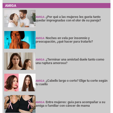
AMIGA
¿Por qué a las mujeres les gusta tanto
AMIGA
quedar impregnadas con el olor de su pareja?
Noches en vela por insomnio y
AMIGA
preocupación, ¿qué hacer para tratarlo?
¿Terminar una amistad duele tanto como
AMIGA
una ruptura amorosa?
¿Cabello largo o corto? Elige tu corte según
AMIGA
tu cuello
Entre mujeres: guía para acompañar a su
AMIGA
amiga o familiar con cáncer de mama