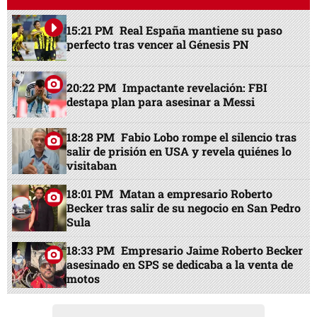
15:21 PM
Real España mantiene su paso
perfecto tras vencer al Génesis PN
20:22 PM
Impactante revelación: FBI
destapa plan para asesinar a Messi
18:28 PM
Fabio Lobo rompe el silencio tras
salir de prisión en USA y revela quiénes lo
visitaban
18:01 PM
Matan a empresario Roberto
Becker tras salir de su negocio en San Pedro
Sula
18:33 PM
Empresario Jaime Roberto Becker
asesinado en SPS se dedicaba a la venta de
motos