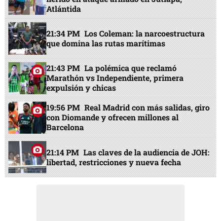
Atlántida
21:34 PM
Los Coleman: la narcoestructura
que domina las rutas marítimas
21:43 PM
La polémica que reclamó
Marathón vs Independiente, primera
expulsión y chicas
19:56 PM
Real Madrid con más salidas, giro
con Diomande y ofrecen millones al
Barcelona
21:14 PM
Las claves de la audiencia de JOH:
libertad, restricciones y nueva fecha