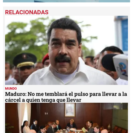
0
seconds
of
40
seconds
MUNDO
Maduro: No me temblará el pulso para llevar a la
cárcel a quien tenga que llevar