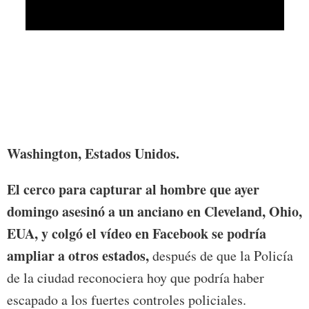
Fotog
quien
subió
De acu
su ví
14 nie
pelig
Cleve
Washington, Estados Unidos.
El cerco para capturar al hombre que ayer
domingo asesinó a un anciano en Cleveland, Ohio,
EUA, y colgó el vídeo en Facebook se podría
ampliar a otros estados,
después de que la Policía
de la ciudad reconociera hoy que podría haber
escapado a los fuertes controles policiales.