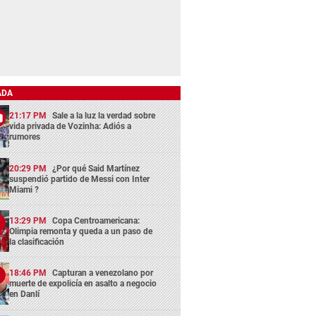
ADA
21:17 PM
Sale a la luz la verdad sobre
vida privada de Vozinha: Adiós a
rumores
20:29 PM
¿Por qué Said Martínez
suspendió partido de Messi con Inter
Miami ?
13:29 PM
Copa Centroamericana:
Olimpia remonta y queda a un paso de
la clasificación
18:46 PM
Capturan a venezolano por
muerte de expolicía en asalto a negocio
en Danlí