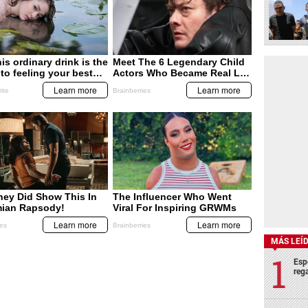
MÁS LEÍ
Esp
rega