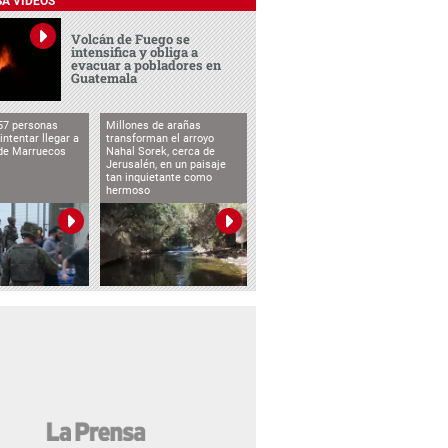
SA VIDEOS
Volcán de Fuego se
intensifica y obliga a
evacuar a pobladores en
Guatemala
57 personas
Millones de arañas
intentar llegar a
transforman el arroyo
de Marruecos
Nahal Sorek, cerca de
Jerusalén, en un paisaje
tan inquietante como
hermoso