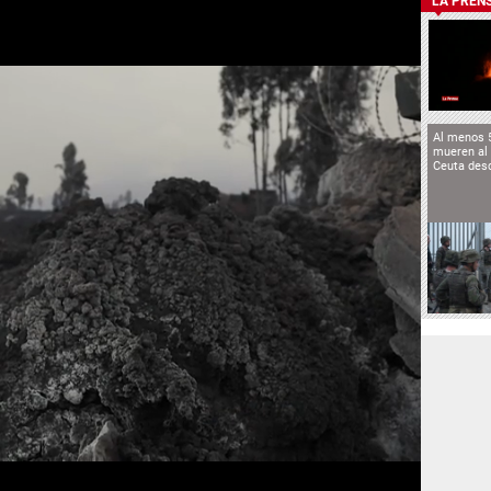
LA PREN
Al menos 
mueren al 
Ceuta des