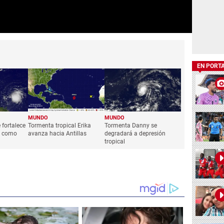
EN PORT
MUNDO
MUNDO
 fortalece
Tormenta tropical Erika
Tormenta Danny se
A como
avanza hacia Antillas
degradará a depresión
tropical