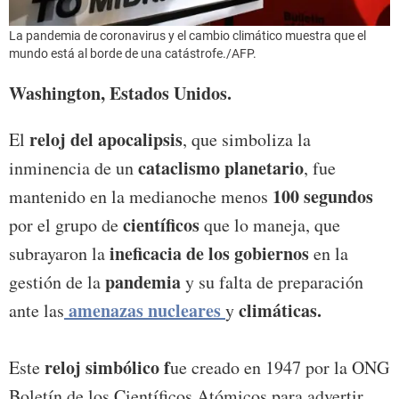
La pandemia de coronavirus y el cambio climático muestra que el
mundo está al borde de una catástrofe./AFP.
Washington, Estados Unidos.
reloj del apocalipsis
El
, que simboliza la
cataclismo planetario
inminencia de un
, fue
100 segundos
mantenido en la medianoche menos
científicos
por el grupo de
que lo maneja, que
ineficacia de los gobiernos
subrayaron la
en la
pandemia
gestión de la
y su falta de preparación
amenazas nucleares
climáticas.
ante las
y
reloj simbólico f
Este
ue creado en 1947 por la ONG
Boletín de los Científicos Atómicos para advertir