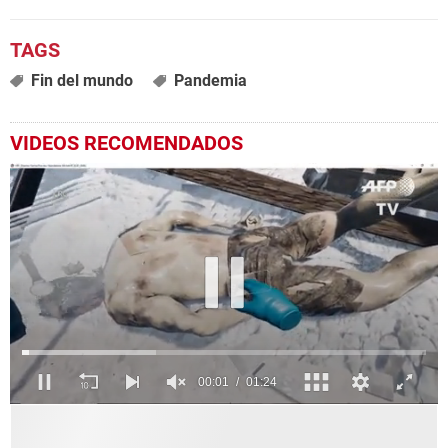
Fin del mundo
Pandemia
VIDEOS RECOMENDADOS
0
seconds
of