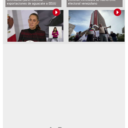
exportaciones de aguacate a EEUU
electoral venezolano