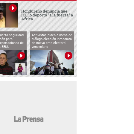
Hondureño denuncia que
ICE lo deportó “a la fuerza” a
África
uerza seguridad
Activistas piden a mesa de
cán para
diálogo elección inmediata
exportaciones de
de nuevo ente electoral
a EEUU
venezolano