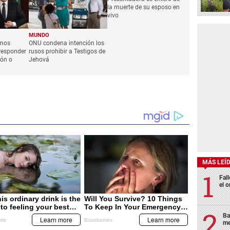
la muerte de su esposo en
vivo
MUNDO
amos
ONU condena intención los
responder
rusos prohibir a Testigos de
ión o
Jehová
MÁS LEÍ
Fall
el o
Ba
me