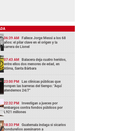
ADA
06:39 AM
Fallece Jorge Messi a los 68
años: el pilar clave en el origen y la
carrera de Lionel
07:43 AM
Balacera deja cuatro heridos,
entre ellos dos menores de edad, en
Atima, Santa Bárbara
23:00 PM
Las clínicas públicas que
rompen las barreras del tiempo: "Aquí
atendemos 24/7"
22:32 PM
Investigan a jueces por
embargos contra fondos públicos por
L921 millones
18:33 PM
Guatemala indaga si sicarios
hondureños asesinaron a