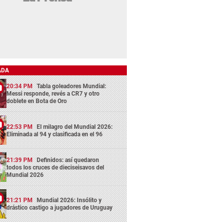
ADA
20:34 PM
Tabla goleadores Mundial:
Messi responde, revés a CR7 y otro
doblete en Bota de Oro
22:53 PM
El milagro del Mundial 2026:
Eliminada al 94 y clasificada en el 96
21:39 PM
Definidos: así quedaron
todos los cruces de dieciseisavos del
Mundial 2026
21:21 PM
Mundial 2026: Insólito y
drástico castigo a jugadores de Uruguay