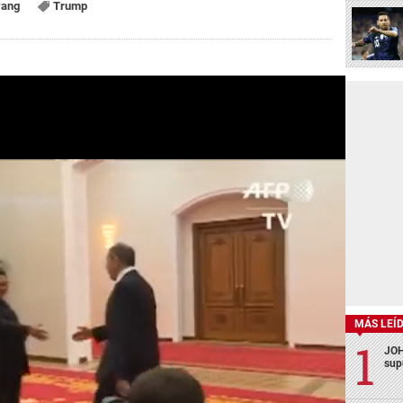
yang
Trump
MÁS LEÍ
JOH
sup