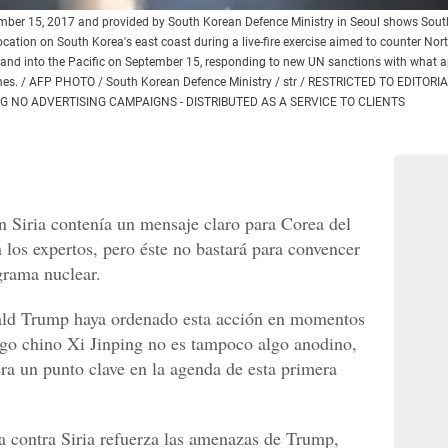
ber 15, 2017 and provided by South Korean Defence Ministry in Seoul shows South
cation on South Korea's east coast during a live-fire exercise aimed to counter North
n and into the Pacific on September 15, responding to new UN sanctions with what app
mes. / AFP PHOTO / South Korean Defence Ministry / str / RESTRICTED TO EDITO
TING NO ADVERTISING CAMPAIGNS - DISTRIBUTED AS A SERVICE TO CLIENTS
 Siria contenía un mensaje claro para Corea del
 los expertos, pero éste no bastará para convencer
grama nuclear.
nald Trump haya ordenado esta acción en momentos
ogo chino Xi Jinping no es tampoco algo anodino,
era un punto clave en la agenda de esta primera
za contra Siria refuerza las amenazas de Trump,