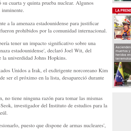
 su cuarta y quinta prueba nuclear. Algunos
s inminente.
LA PREN
te a la amenaza estadounidense para justificar
fueron prohibidos por la comunidad internacional.
ería tener un impacto significativo sobre una
Ascienden 
naza estadounidense', declaró Joel Wit, del
muertos y 
heridos en
e la univerdidad Johns Hopkins.
terremoto
tados Unidos a Irak, el exdirigente norcoreano Kim
e ser el próximo en la lista, desapareció durante
Un, no tiene ninguna razón para tomar las mismas
eok, investigador del Instituto de estudios para la
eúl.
esionarlo, puesto que dispone de armas nucleares',