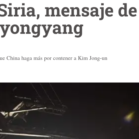
Siria, mensaje d
Pyongyang
que China haga más por contener a Kim Jong-un