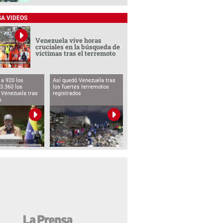
SA VIDEOS
Venezuela vive horas
cruciales en la búsqueda de
víctimas tras el terremoto
a 920 los
Así quedó Venezuela tras
3.360 los
los fuertes terremotos
 Venezuela tras
registrados
s