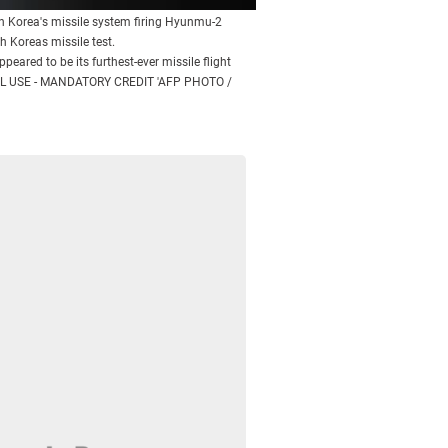
 Korea's missile system firing Hyunmu-2
 Koreas missile test.
eared to be its furthest-ever missile flight
RIAL USE - MANDATORY CREDIT 'AFP PHOTO /