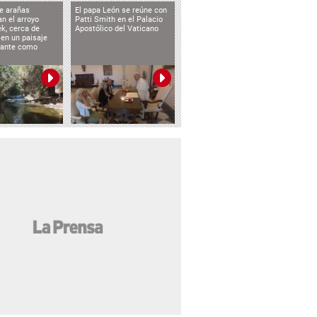
e arañas
El papa León se reúne con
n el arroyo
Patti Smith en el Palacio
k, cerca de
Apostólico del Vaticano
 en un paisaje
etante como