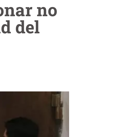
onar no
d del