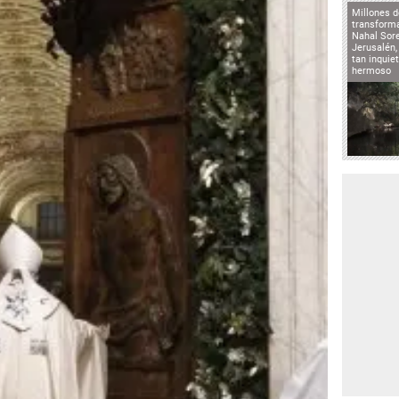
Millones d
transforma
Nahal Sore
Jerusalén,
tan inqui
hermoso