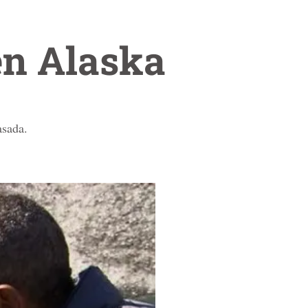
en Alaska
asada.