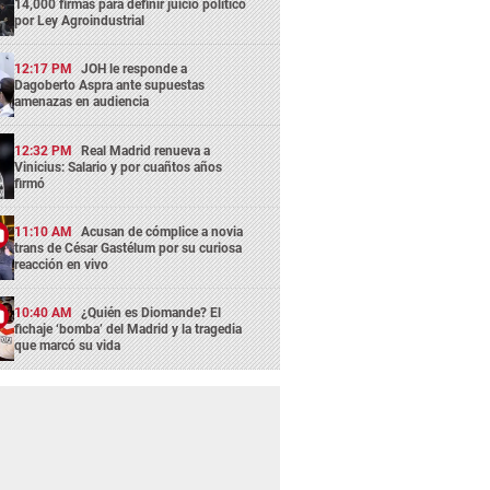
14,000 firmas para definir juicio político
por Ley Agroindustrial
12:17 PM
JOH le responde a
Dagoberto Aspra ante supuestas
amenazas en audiencia
12:32 PM
Real Madrid renueva a
Vinicius: Salario y por cuañtos años
firmó
11:10 AM
Acusan de cómplice a novia
trans de César Gastélum por su curiosa
reacción en vivo
10:40 AM
¿Quién es Diomande? El
fichaje ‘bomba’ del Madrid y la tragedia
que marcó su vida