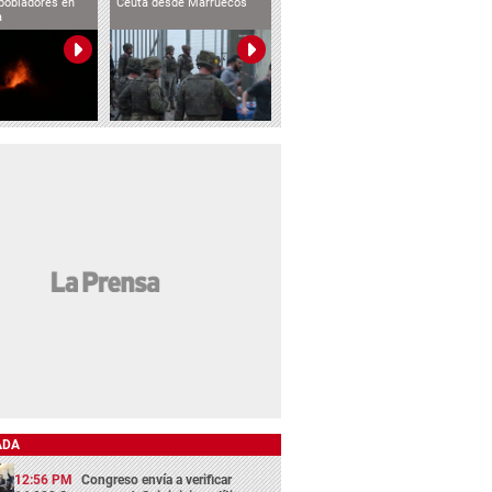
pobladores en
Ceuta desde Marruecos
a
ADA
12:56 PM
Congreso envía a verificar