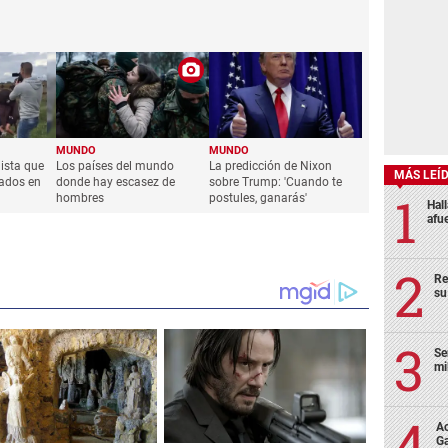
MUNDO
MUNDO
ista que
Los países del mundo
La predicción de Nixon
MÁS LEÍ
iados en
donde hay escasez de
sobre Trump: 'Cuando te
hombres
postules, ganarás'
Hal
afu
Re
su
Se
mi
Ac
Ga