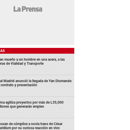
DAS
lan muerto a un hombre en una acera, a las
eras de Vialidad y Transporte
al Madrid anunció la llegada de Yan Diomande:
 contrato y presentación
rna agiliza proyectos por más de L35,000
llones que generarán empleo
usan de cómplice a novia trans de César
stélum por su curiosa reacción en vivo