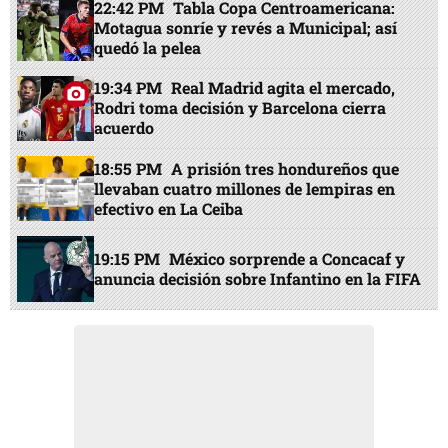
22:42 PM
Tabla Copa Centroamericana:
Motagua sonríe y revés a Municipal; así
quedó la pelea
19:34 PM
Real Madrid agita el mercado,
Rodri toma decisión y Barcelona cierra
acuerdo
18:55 PM
A prisión tres hondureños que
llevaban cuatro millones de lempiras en
efectivo en La Ceiba
19:15 PM
México sorprende a Concacaf y
anuncia decisión sobre Infantino en la FIFA