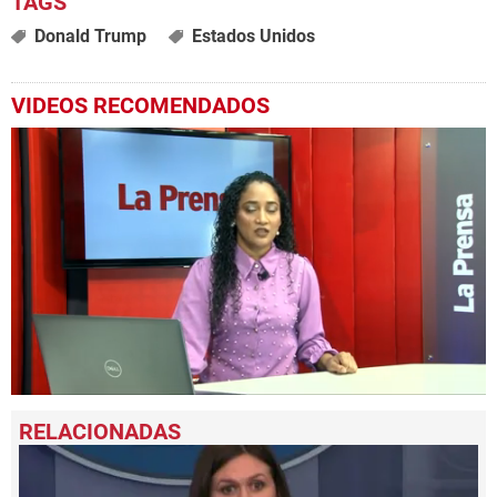
Donald Trump
Estados Unidos
VIDEOS RECOMENDADOS
0
seconds
of
5
minutes,
39