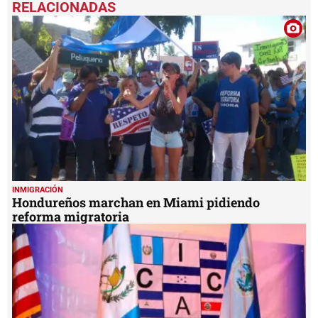
of
1
minute,
37
seconds
INMIGRACIÓN
Hondureños marchan en Miami pidiendo
reforma migratoria