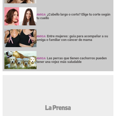
¿Cabello largo o corto? Elige tu corte según
AMIGA
tu cuello
Entre mujeres: guía para acompañar a su
AMIGA
amiga o familiar con cáncer de mama
Las perras que tienen cachorros pueden
AMIGA
tener una vejez más saludable